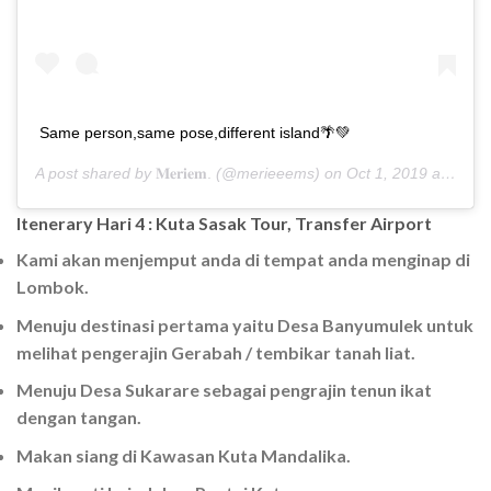
Same person,same pose,different island🌴💚
A post shared by
𝐌𝐞𝐫𝐢𝐞𝐦.
(@merieeems) on
Oct 1, 2019 at 2:10am PDT
Itenerary Hari 4 : Kuta Sasak Tour, Transfer Airport
Kami akan menjemput anda di tempat anda menginap di
Lombok.
Menuju destinasi pertama yaitu Desa Banyumulek untuk
melihat pengerajin Gerabah / tembikar tanah liat.
Menuju Desa Sukarare sebagai pengrajin tenun ikat
dengan tangan.
Makan siang di Kawasan Kuta Mandalika.