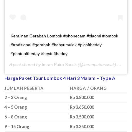
Kerajinan Gerabah Lombok #phonecam #xiaomi #lombok
#traditional #gerabah #banyumulek #picoftheday
#photooftheday #bestoftheday
A post shared by
Imran Putra Sasak
(@imranputrasasak) on
Mar 
Harga Paket Tour Lombok 4 Hari 3 Malam – Type A
JUMLAH PESERTA
HARGA / ORANG
2 – 3 Orang
Rp 3.800.000
4 – 5 Orang
Rp 3.650.000
6 – 8 Orang
Rp 3.500.000
9 – 15 Orang
Rp 3.350.000