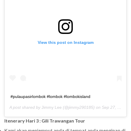
View this post on Instagram
#pulaupasirlombok #lombok #lombokisland
A post shared by
Jimmy Lee
(@jimmy290185) on
Sep 27, 2019 at 7:28am PDT
Itenerary Hari 3 : Gili Trawangan Tour
Kami akan menjemput anda di tempat anda menginap di