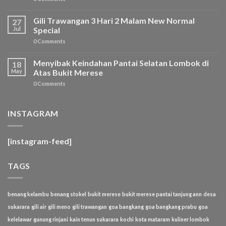
Gili Trawangan 3 Hari 2 Malam New Normal
27
Jul
Special
0 Comments
Menyibak Keindahan Pantai Selatan Lombok di
18
May
Atas Bukit Merese
0 Comments
INSTAGRAM
[instagram-feed]
TAGS
benang kelambu
benang stokel
bukit merese
bukit merese pantai tanjung ann
desa
sukarara
gili air
gili meno
gili trawangan
goa bangkang
goa bangkang prabu
goa
kelelawar
gunung rinjani
kain tenun sukarara
kochi
kota mataram
kuliner lombok