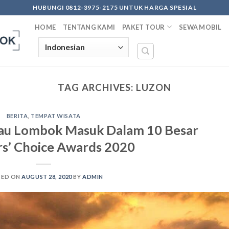
HUBUNGI 0812-3975-2175 UNTUK HARGA SPESIAL
HOME
TENTANG KAMI
PAKET TOUR
SEWA MOBIL
TAG ARCHIVES:
LUZON
BERITA
,
TEMPAT WISATA
lau Lombok Masuk Dalam 10 Besar
rs’ Choice Awards 2020
TED ON
AUGUST 28, 2020
BY
ADMIN