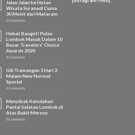
[instagram-feed]
Jalan Jalan ke Hutan
Wisata Suranadi Cuma
30 Menit dari Mataram
0 Comments
Hebat Banget! Pulau
Lombok Masuk Dalam 10
Besar Travelers’ Choice
Awards 2020
0 Comments
Gili Trawangan 3 Hari 2
Malam New Normal
Special
0 Comments
Menyibak Keindahan
Pantai Selatan Lombok di
Atas Bukit Merese
0 Comments