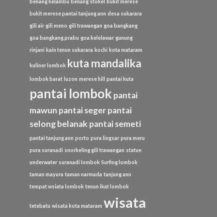
benang kelambu
benang stokel
bukit merese
bukit merese pantai tanjung ann
desa sukarara
gili air
gili meno
gili trawangan
goa bangkang
goa bangkang prabu
goa kelelawar
gunung
rinjani
kain tenun sukarara
kochi
kota mataram
kuta mandalika
kuliner lombok
lombok barat
luzon
merese hill
pantai kuta
pantai lombok
pantai
mawun
pantai seger
pantai
selong belanak
pantai semeti
pantai tanjung ann
porto
pura lingsar
pura meru
pura suranadi
snorkeling gili trawangan
statue
underwater
suranadi lombok
Surfing lombok
taman mayura
taman narmada
tanjung ann
tempat wsiata lombok
tenun ikat lombok
wisata
tetebatu
wisata kota mataram