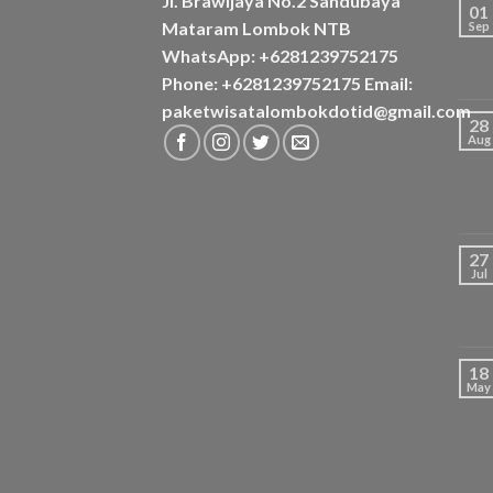
Jl. Brawijaya No.2 Sandubaya
01
Mataram Lombok NTB
Sep
WhatsApp: +6281239752175
Phone: +6281239752175 Email:
paketwisatalombokdotid@gmail.com
28
Aug
27
Jul
18
May