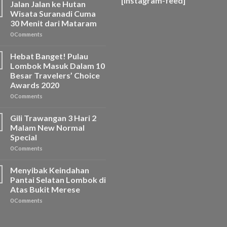
[instagram-feed]
Jalan Jalan ke Hutan
Wisata Suranadi Cuma
30 Menit dari Mataram
0 Comments
Hebat Banget! Pulau
Lombok Masuk Dalam 10
Besar Travelers’ Choice
Awards 2020
0 Comments
Gili Trawangan 3 Hari 2
Malam New Normal
Special
0 Comments
Menyibak Keindahan
Pantai Selatan Lombok di
Atas Bukit Merese
0 Comments