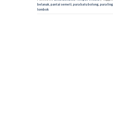
belanak
,
pantai semeti
,
pura batu bolong
,
pura ling
lombok