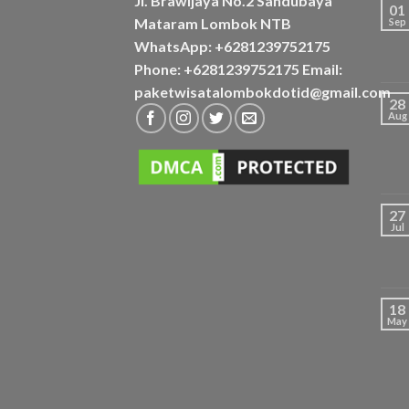
Jl. Brawijaya No.2 Sandubaya
01
Mataram Lombok NTB
Sep
WhatsApp: +6281239752175
Phone: +6281239752175 Email:
paketwisatalombokdotid@gmail.com
28
Aug
27
Jul
18
May