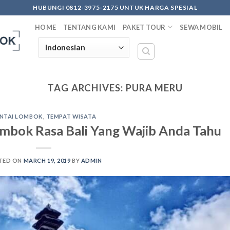
HUBUNGI 0812-3975-2175 UNTUK HARGA SPESIAL
HOME
TENTANG KAMI
PAKET TOUR
SEWA MOBIL
TAG ARCHIVES:
PURA MERU
NTAI LOMBOK
,
TEMPAT WISATA
mbok Rasa Bali Yang Wajib Anda Tahu
TED ON
MARCH 19, 2019
BY
ADMIN