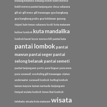
benang kelambu
benang stokel
bukit merese
bukit merese pantai tanjung ann
desa sukarara
gili air
gili meno
gili trawangan
goa bangkang
goa bangkang prabu
goa kelelawar
gunung
rinjani
kain tenun sukarara
kochi
kota mataram
kuta mandalika
kuliner lombok
lombok barat
luzon
merese hill
pantai kuta
pantai lombok
pantai
mawun
pantai seger
pantai
selong belanak
pantai semeti
pantai tanjung ann
porto
pura lingsar
pura meru
pura suranadi
snorkeling gili trawangan
statue
underwater
suranadi lombok
Surfing lombok
taman mayura
taman narmada
tanjung ann
tempat wsiata lombok
tenun ikat lombok
wisata
tetebatu
wisata kota mataram