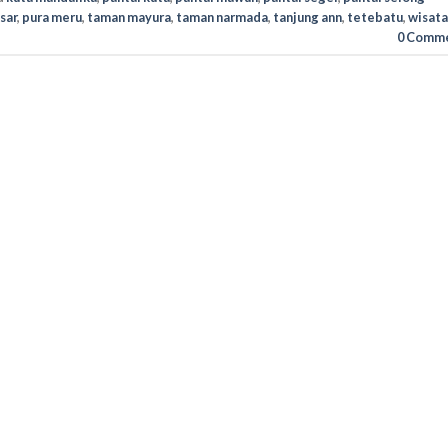
sar
,
pura meru
,
taman mayura
,
taman narmada
,
tanjung ann
,
tetebatu
,
wisata
0 Comm