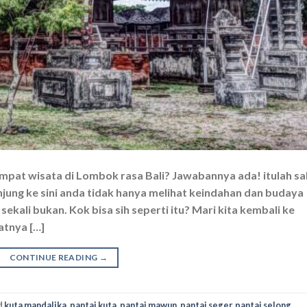
mpat wisata di Lombok rasa Bali? Jawabannya ada! itulah sa
jung ke sini anda tidak hanya melihat keindahan dan budaya
ekali bukan. Kok bisa sih seperti itu? Mari kita kembali ke
atnya […]
CONTINUE READING
→
d
kuta mandalika
,
pantai kuta
,
pantai mawun
,
pantai seger
,
pantai selong