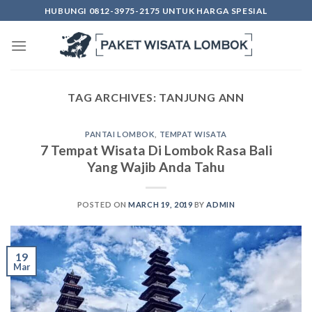
Skip
HUBUNGI 0812-3975-2175 UNTUK HARGA SPESIAL
to
content
TAG ARCHIVES:
TANJUNG ANN
PANTAI LOMBOK
,
TEMPAT WISATA
7 Tempat Wisata Di Lombok Rasa Bali
Yang Wajib Anda Tahu
POSTED ON
MARCH 19, 2019
BY
ADMIN
19
Mar