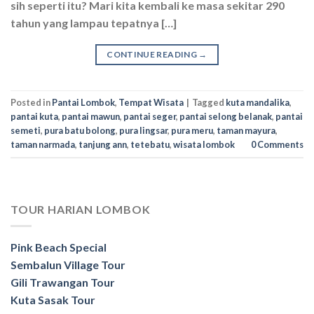
sih seperti itu? Mari kita kembali ke masa sekitar 290
tahun yang lampau tepatnya […]
CONTINUE READING
→
Posted in
Pantai Lombok
,
Tempat Wisata
|
Tagged
kuta mandalika
,
pantai kuta
,
pantai mawun
,
pantai seger
,
pantai selong belanak
,
pantai
semeti
,
pura batu bolong
,
pura lingsar
,
pura meru
,
taman mayura
,
taman narmada
,
tanjung ann
,
tetebatu
,
wisata lombok
0 Comments
TOUR HARIAN LOMBOK
Pink Beach Special
Sembalun Village Tour
Gili Trawangan Tour
Kuta Sasak Tour