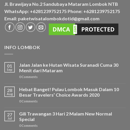
Jl. Brawijaya No.2 Sandubaya Mataram Lombok NTB
WhatsApp: +6281239752175 Phone: +6281239752175
Email: paketwisatalombokdotid@gmail.com
INFO LOMBOK
Jalan Jalan ke Hutan Wisata Suranadi Cuma 30
01
Sep
Menit dari Mataram
0 Comments
Hebat Banget! Pulau Lombok Masuk Dalam 10
28
Aug
Besar Travelers’ Choice Awards 2020
0 Comments
Gili Trawangan 3 Hari 2 Malam New Normal
27
Jul
Special
0 Comments