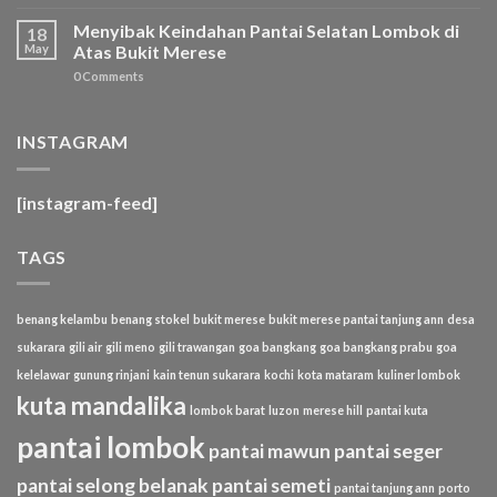
Menyibak Keindahan Pantai Selatan Lombok di
18
May
Atas Bukit Merese
0 Comments
INSTAGRAM
[instagram-feed]
TAGS
benang kelambu
benang stokel
bukit merese
bukit merese pantai tanjung ann
desa
sukarara
gili air
gili meno
gili trawangan
goa bangkang
goa bangkang prabu
goa
kelelawar
gunung rinjani
kain tenun sukarara
kochi
kota mataram
kuliner lombok
kuta mandalika
lombok barat
luzon
merese hill
pantai kuta
pantai lombok
pantai mawun
pantai seger
pantai selong belanak
pantai semeti
pantai tanjung ann
porto