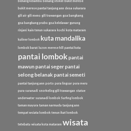
benang kelambu
benang stokel
bukit merese
bukit merese pantai tanjung ann
desa sukarara
gili air
gili meno
gili trawangan
goa bangkang
goa bangkang prabu
goa kelelawar
gunung
rinjani
kain tenun sukarara
kochi
kota mataram
kuta mandalika
kuliner lombok
lombok barat
luzon
merese hill
pantai kuta
pantai lombok
pantai
mawun
pantai seger
pantai
selong belanak
pantai semeti
pantai tanjung ann
porto
pura lingsar
pura meru
pura suranadi
snorkeling gili trawangan
statue
underwater
suranadi lombok
Surfing lombok
taman mayura
taman narmada
tanjung ann
tempat wsiata lombok
tenun ikat lombok
wisata
tetebatu
wisata kota mataram