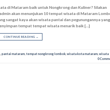
ata di Mataram baik untuk Nongkrong dan Kuliner? Silakan
a admin akan menunjukan 10 tempat wisata di Mataram Lomb
ng sangat kaya akan wisata pantai dan pegunungannya yang
menyimpan tempat tempat wisata menarik baik […]
CONTINUE READING
→
k
,
pantai mataram
,
tempat nongkrong lombok
,
wisata kota mataram
,
wisata
0 Comm