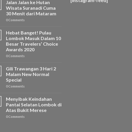
[instagram-feed]
Jalan Jalan ke Hutan
Wisata Suranadi Cuma
30 Menit dari Mataram
0 Comments
Hebat Banget! Pulau
Lombok Masuk Dalam 10
Besar Travelers’ Choice
Awards 2020
0 Comments
Gili Trawangan 3 Hari 2
Malam New Normal
Special
0 Comments
Menyibak Keindahan
Pantai Selatan Lombok di
Atas Bukit Merese
0 Comments