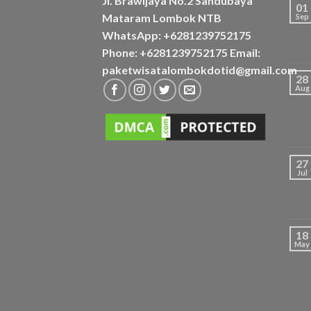
Jl. Brawijaya No.2 Sandubaya
01
Mataram Lombok NTB
Sep
WhatsApp: +6281239752175
Phone: +6281239752175 Email:
paketwisatalombokdotid@gmail.com
28
Aug
27
Jul
18
May