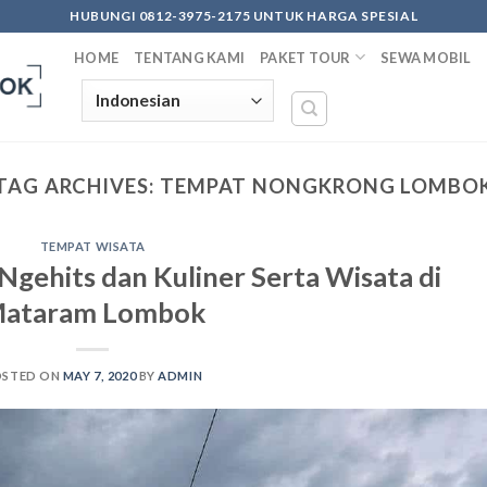
HUBUNGI 0812-3975-2175 UNTUK HARGA SPESIAL
HOME
TENTANG KAMI
PAKET TOUR
SEWA MOBIL
TAG ARCHIVES:
TEMPAT NONGKRONG LOMBO
TEMPAT WISATA
ehits dan Kuliner Serta Wisata di
ataram Lombok
OSTED ON
MAY 7, 2020
BY
ADMIN